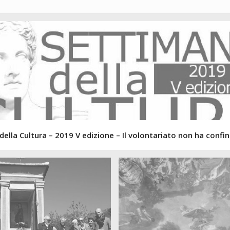
ella Cultura – 2019 V edizione – Il volontariato non ha confin