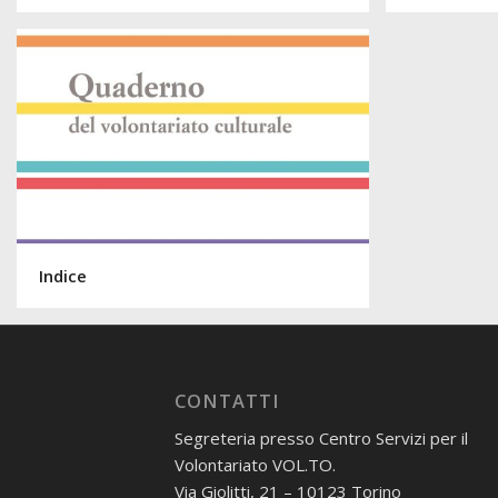
Indice
CONTATTI
Segreteria presso Centro Servizi per il
Volontariato VOL.TO.
Via Giolitti, 21 – 10123 Torino