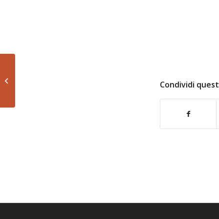
QUADERNO DEL
VOLONTARIATO
Condividi quest
CULTURALE N. 18 DEL
2018