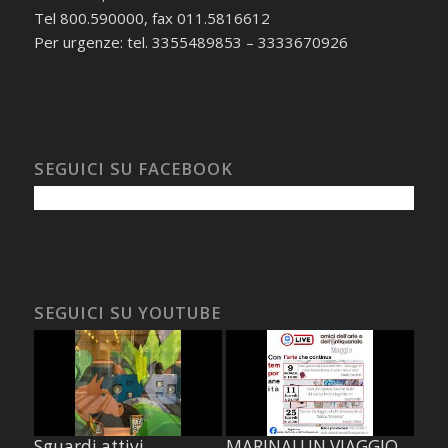
Tel 800.590000, fax 011.5816612
Per urgenze: tel. 3355489853 – 3333670926
SEGUICI SU FACEBOOK
SEGUICI SU YOUTUBE
Sguardi attivi
MARINA! UN VIAGGIO NELLA PERFORMANCE ART DI MARINA ABRAMOVIC, di Jennifer Celani.