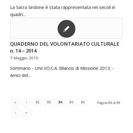
La Sacra Sindone è stata rappresentata nei secoli in
quadri…
QUADERNO DEL VOLONTARIATO CULTURALE
n. 14 – 2014
7 Maggio 2015
Sommario - UNI.VO.C.A. Bilancio di Missione 2013; -
Amici del…
«
‹
82
83
84
85
86
Pagina 84 di 89
›
»