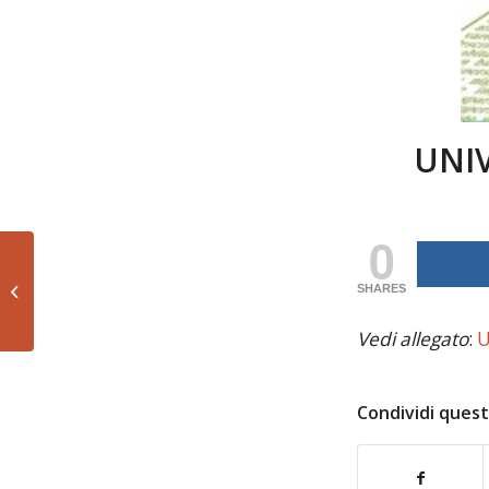
UNIV
0
UNIVOCAonline n. 32
SHARES
del 25 marzo 2024
Vedi allegato
:
U
Condividi quest