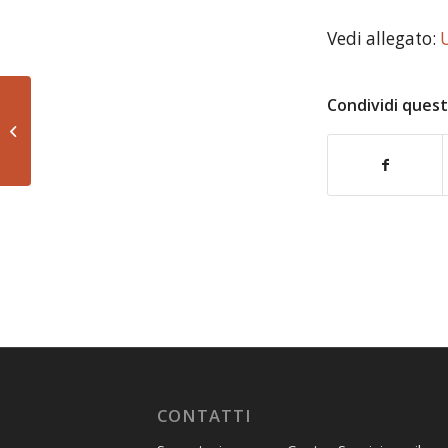
Vedi allegato:
Condividi quest
UNIVOCA Notizie n. 202 del 20 aprile
2016
CONTATTI