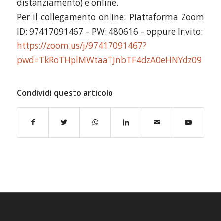
distanziamento) e online.
Per il collegamento online: Piattaforma Zoom
ID: 97417091467 – PW: 480616 – oppure Invito:
https://zoom.us/j/97417091467?
pwd=TkRoTHplMWtaaTJnbTF4dzA0eHNYdz09
Condividi questo articolo