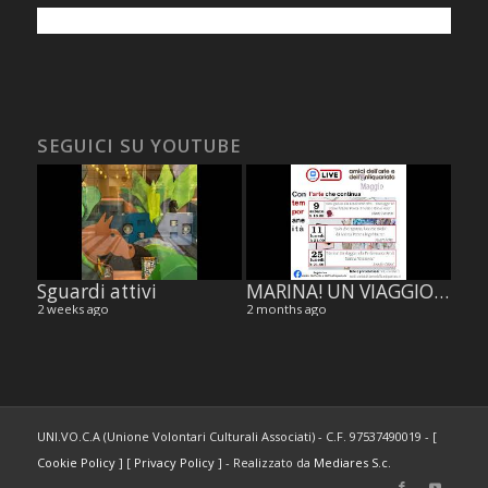
SEGUICI SU YOUTUBE
Sguardi attivi
MARINA! UN VIAGGIO NELLA PERFORMANCE ART DI MARINA ABRAMOVIC, di Jennifer Celani.
2 weeks ago
2 months ago
UNI.VO.C.A (Unione Volontari Culturali Associati) - C.F. 97537490019 - [
Cookie Policy
] [
Privacy Policy
] - Realizzato da
Mediares S.c.