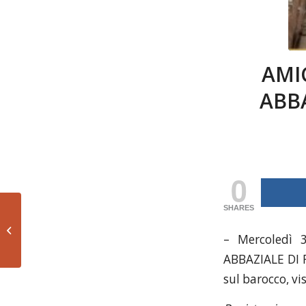
AMI
ABBA
0
SHARES
AMICI DELL’ARTE E
DELL’ANTIQUARIATO
– Mercoledì 
presentano “Georges
de...
ABBAZIALE DI 
sul barocco, vi