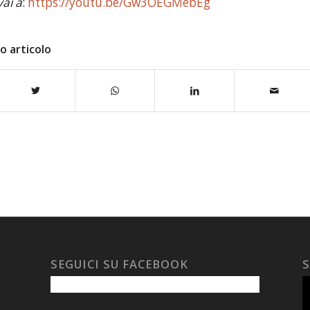
vai a
:
https://youtu.be/Gw3OEGMebEg
o articolo
SEGUICI SU FACEBOOK
S