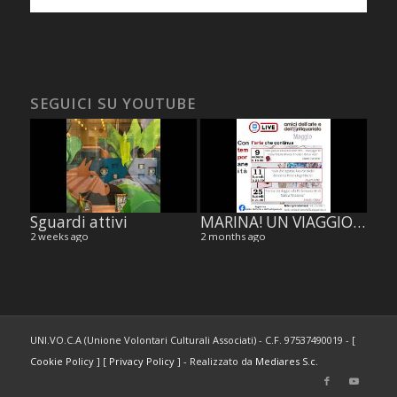
SEGUICI SU YOUTUBE
Sguardi attivi
MARINA! UN VIAGGIO NELLA PERFORMANCE ART DI MARINA ABRAMOVIC, di Jennifer Celani.
2 weeks ago
2 months ago
UNI.VO.C.A (Unione Volontari Culturali Associati) - C.F. 97537490019 - [
Cookie Policy
] [
Privacy Policy
] - Realizzato da
Mediares S.c.