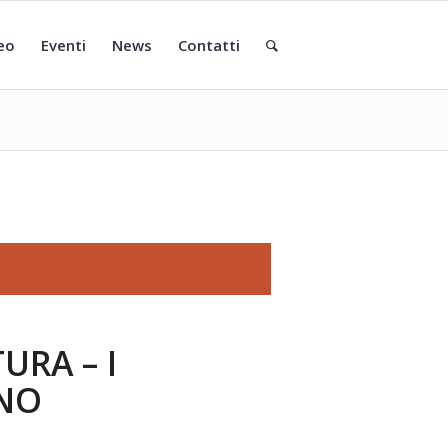
eo
Eventi
News
Contatti
RA – I
INO