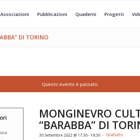
Associazioni
Pubblicazioni
Quaderni
Progetti
Vid
ABBA” DI TORINO
Questo evento è passato.
MONGINEVRO CULTU
ori
“BARABBA” DI TOR
tura
Gratuito
-
30 Settembre 2022 @ 17:30
-
18:30