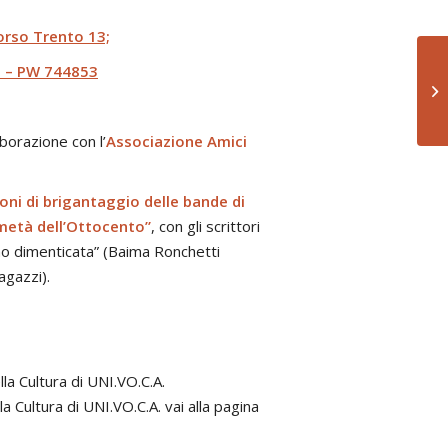
orso Trento 13;
7
– PW 744853
aborazione con l’
Associazione Amici
oni di brigantaggio delle bande di
 metà dell’Ottocento”
, con gli scrittori
rino dimenticata” (Baima Ronchetti
agazzi).
lla Cultura di UNI.VO.C.A.
 Cultura di UNI.VO.C.A. vai alla pagina