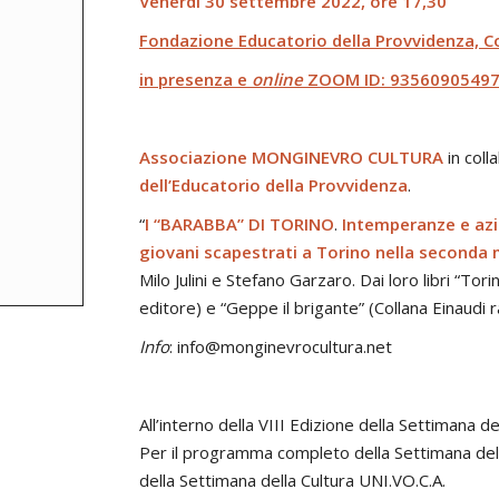
Venerdì 30 settembre 2022, ore 17,30
Fondazione Educatorio della Provvidenza, C
in presenza e
online
ZOOM ID: 9356090549
Associazione
MONGINEVRO CULTURA
in coll
dell’Educatorio della Provvidenza
.
“
I “BARABBA”
DI TORINO
.
Intemperanze e azi
giovani scapestrati a Torino nella seconda
Milo Julini e Stefano Garzaro. Dai loro libri “To
editore) e “Geppe il brigante” (Collana Einaudi r
Info
: info@monginevrocultura.net
All’interno della VIII Edizione della Settimana de
Per il programma completo della Settimana della
della Settimana della Cultura UNI.VO.C.A.