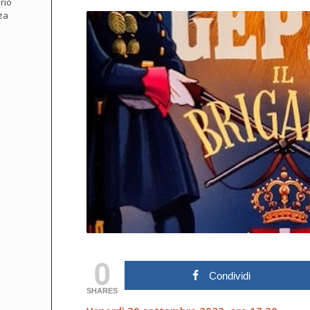
rio
za
0
Condividi
SHARES