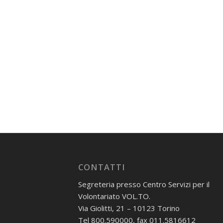
CONTATTI
Segreteria presso Centro Servizi per il
Volontariato VOL.TO.
Via Giolitti, 21 – 10123 Torino
Tel 800.590000, fax 011.5816612