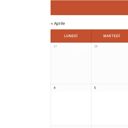
«
Aprile
LUNEDÌ
MARTEDÌ
27
28
4
5