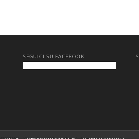
SEGUICI SU FACEBOOK
S
 97537490019 - [
Cookie Policy
] [
Privacy Policy
] - Realizzato da
Mediares S.c.