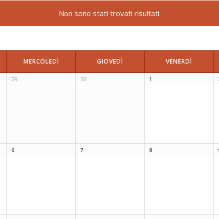
Non sono stati trovati risultati.
MERCOLEDÌ
GIOVEDÌ
VENERDÌ
29
30
1
6
7
8