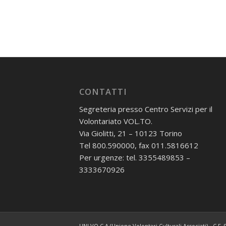
CONTATTI
Segreteria presso Centro Servizi per il
Volontariato VOL.TO.
Via Giolitti, 21 – 10123 Torino
Tel 800.590000, fax 011.5816612
Per urgenze: tel. 3355489853 –
3333670926
UNI.VO.C.A (Unione Volontari Culturali Associati) - C.F.